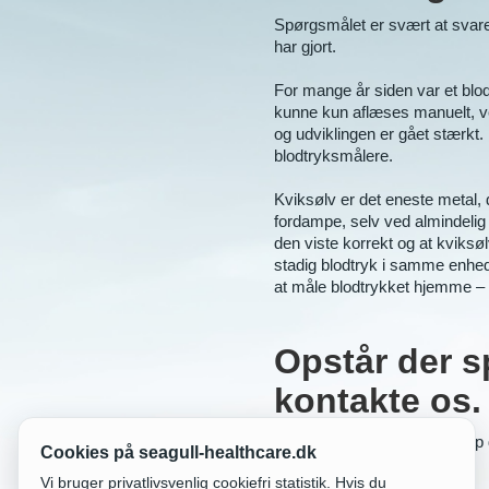
Spørgsmålet er svært at svare 
har gjort.
For mange år siden var et blo
kunne kun aflæses manuelt, ve
og udviklingen er gået stærkt.
blodtryksmålere.
Kviksølv er det eneste metal, 
fordampe, selv ved almindelig s
den viste korrekt og at kviksø
stadig blodtryk i samme enhed,
at måle blodtrykket hjemme – h
Opstår der s
kontakte os.
Vi tager gerne snak om netop d
Cookies på seagull-healthcare.dk
Vi bruger privatlivsvenlig cookiefri statistik. Hvis du
Telefon: 6171 5035