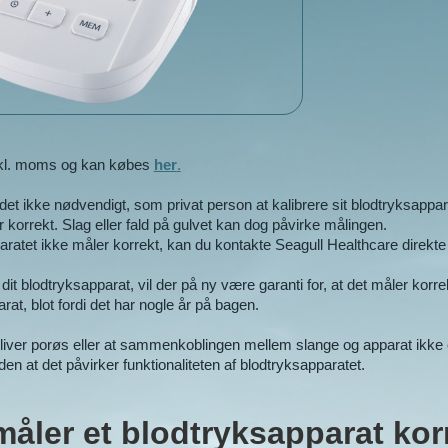
inkl. moms og kan købes
her
.
 det ikke nødvendigt, som privat person at kalibrere sit blodtryksap
 korrekt. Slag eller fald på gulvet kan dog påvirke målingen.
atet ikke måler korrekt, kan du kontakte Seagull Healthcare direkte o
dit blodtryksapparat, vil der på ny være garanti for, at det måler korrek
rat, blot fordi det har nogle år på bagen.
liver porøs eller at sammenkoblingen mellem slange og apparat ikke e
den at det påvirker funktionaliteten af blodtryksapparatet.
åler et blodtryksapparat kor