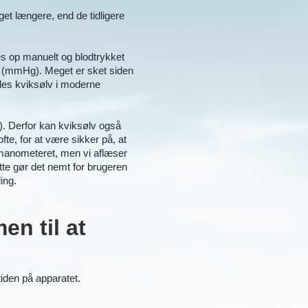
et længere, end de tidligere
s op manuelt og blodtrykket
v (mmHg). Meget er sket siden
ndes kviksølv i moderne
). Derfor kan kviksølv også
fte, for at være sikker på, at
vsmanometeret, men vi aflæser
tte gør det nemt for brugeren
ing.
en til at
tiden på apparatet.