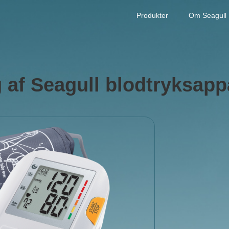
Produkter
Om Seagull
g af Seagull blodtryksapp