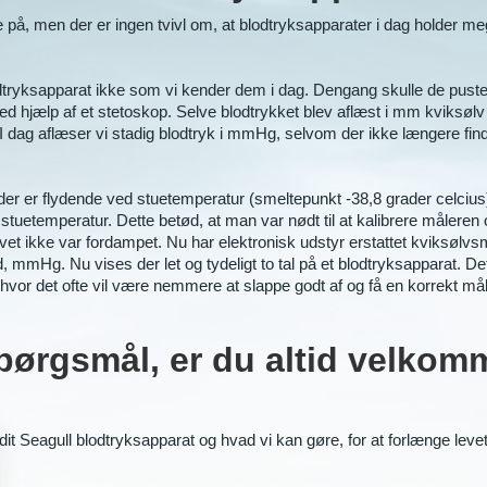
på, men der er ingen tvivl om, at blodtryksapparater i dag holder meg
dtryksapparat ikke som vi kender dem i dag. Dengang skulle de puste
d hjælp af et stetoskop. Selve blodtrykket blev aflæst i mm kviksøl
 I dag aflæser vi stadig blodtryk i mmHg, selvom der ikke længere fi
der er flydende ved stuetemperatur (smeltepunkt -38,8 grader celcius
tuetemperatur. Dette betød, at man var nødt til at kalibrere måleren o
lvet ikke var fordampet. Nu har elektronisk udstyr erstattet kviksøl
 mmHg. Nu vises der let og tydeligt to tal på et blodtryksapparat. De
vor det ofte vil være nemmere at slappe godt af og få en korrekt mål
pørgsmål, er du altid velkomm
it Seagull blodtryksapparat og hvad vi kan gøre, for at forlænge leve