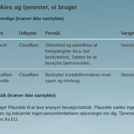
kies og tjenester, vi bruger
endige (kræver ikke samtykke)
vn
Udbyder
Formål
Varig
uvid
Cloudflare
Sikkerhed og adskillelse af
Sessi
forespørgsler (bl.a. bot-
beskyttelse). Sættes for at
beskytte hjemmesiden.
udflare
Cloudflare
Beskytter kontaktformularen mod
Sessi
stile
spam og misbrug.
stik (kræver ikke samtykke)
uger Plausible til at lave anonym besøgsstatistik. Plausible sætter ing
es og indsamler ingen personhenførbare oplysninger om dig. Tjenest
es fra EU.