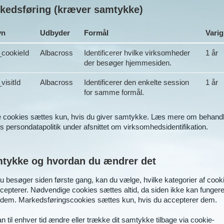
kedsføring (kræver samtykke)
vn
Udbyder
Formål
Vari
cookieId
Albacross
Identificerer hvilke virksomheder
1 år
der besøger hjemmesiden.
visitId
Albacross
Identificerer den enkelte session
1 år
for samme formål.
 cookies sættes kun, hvis du giver samtykke. Læs mere om behand
es persondatapolitik under afsnittet om virksomhedsidentifikation.
tykke og hvordan du ændrer det
u besøger siden første gang, kan du vælge, hvilke kategorier af cook
cepterer. Nødvendige cookies sættes altid, da siden ikke kan funger
dem. Markedsføringscookies sættes kun, hvis du accepterer dem.
n til enhver tid ændre eller trække dit samtykke tilbage via cookie-