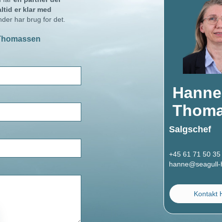
ltid er klar med
nder har brug for det.
 Thomassen
Hanne
Thoma
Salgschef
+45 61 71 50 35
hanne@seagull-h
Kontakt