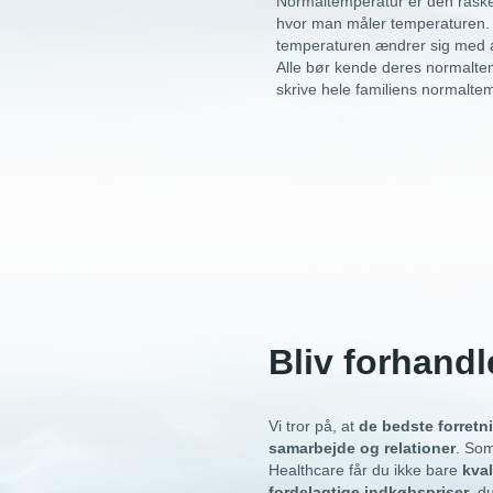
Normaltemperatur er den raske 
hvor man måler temperaturen. E
temperaturen ændrer sig med 
Alle bør kende deres normalte
skrive hele familiens normalte
Bliv forhandl
Vi tror på, at
de bedste forretn
samarbejde og relationer
. Som
Healthcare får du ikke bare
kval
fordelagtige indkøbspriser
, d