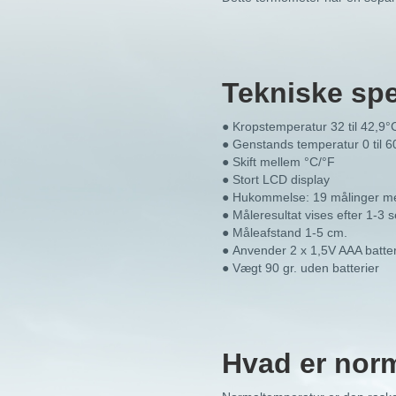
Tekniske spe
●
Kropstemperatur 32 til 42,9°
●
Genstands temperatur 0 til 6
●
Skift mellem °C/°F
●
Stort LCD display
●
Hukommelse: 19 målinger me
●
Måleresultat vises efter 1-3 
●
Måleafstand 1-5 cm.
●
Anvender 2 x 1,5V AAA batter
●
Vægt 90 gr. uden batterier
Hvad er nor