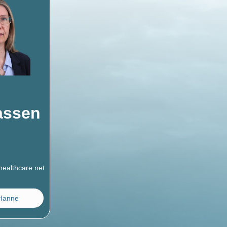
ssen
ealthcare.net
 Hanne