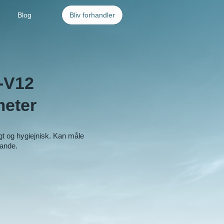
Blog
Bliv forhandler
-V12
eter
gt og hygiejnisk. Kan måle
tande.