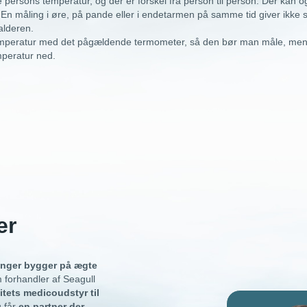
persons temperatur, og der er forskel fra person til person. Der kan og
n måling i øre, på pande eller i endetarmen på samme tid giver ikke 
alderen.
mperatur med det pågældende termometer, så den bør man måle, mens 
mperatur ned.
er
inger bygger på ægte
 forhandler af Seagull
itets medicoudstyr til
u får
en partner der