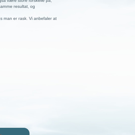
så være store forskelle på,
samme resultat, og
man er rask. Vi anbefaler at