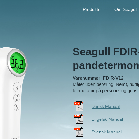
Produkter
Om Seagull
Seagull
FDIR
pandetermom
Varenummer: FDIR-V12
Måler uden berøring. Nemt, hurti
temperatur på personer og gens
Dansk Manual
Engelsk Manual
Svensk Manual