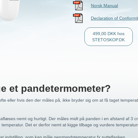
Norsk Manual
Declaration of Conformi
499,00 DKK hos
STETOSKOP.DK
ge et pandetermometer?
te eller hvis den der måles på, ikke bryder sig om at få taget temper
et aflæses nemt og hurtigt. Der måles midt på panden i en afstand af 3 
emperatur. Det er derfor nemt at kigge tilbage og vurdere temperatur
t indstilling, som kan måle genstandstemperatur fx sutteflasken.