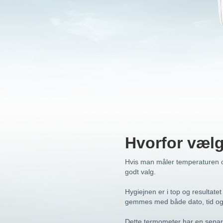
Hvorfor væl
Hvis man måler temperaturen of
godt valg.
Hygiejnen er i top og resultat
gemmes med både dato, tid og t
Dette termometer har en separa