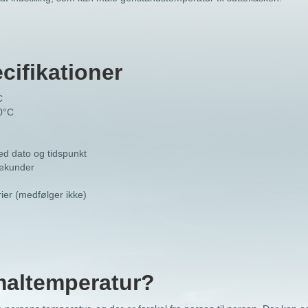
cifikationer
C
0°C
d dato og tidspunkt
sekunder
ier (medfølger ikke)
maltemperatur?